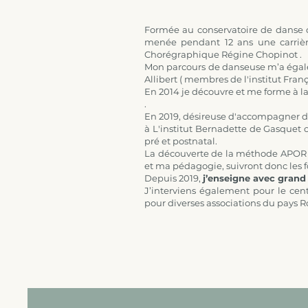
Formée au conservatoire de danse d
menée pendant 12 ans une carrièr
Chorégraphique Régine Chopinot .
Mon parcours de danseuse m’a égale
Allibert ( membres de l'institut Franç
En 2014 je découvre et me forme à l
.
En 2019, désireuse d'accompagner d'a
à L'institut Bernadette de Gasquet o
pré et postnatal.
La découverte de la méthode APOR d
et ma pédagogie, suivront donc les f
Depuis 2019,
j’enseigne avec grand 
J’interviens également pour le ce
pour diverses associations du pays R