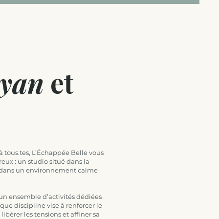
yan
et
 à tous.tes, L’Échappée Belle vous
eux : un studio situé dans la
c, dans un environnement calme
un ensemble d’activités dédiées
e discipline vise à renforcer le
libérer les tensions et affiner sa