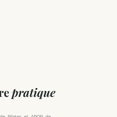
ou un massage
Contact
tre
pratique
ode Pilates et APOR de