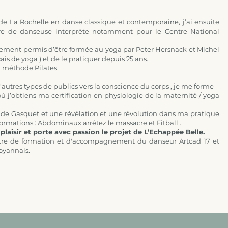
e La Rochelle en danse classique et contemporaine, j’ai ensuite
e de danseuse interprète notamment pour le Centre National
ment permis d’être formée au yoga par Peter Hersnack et Michel
ais de yoga ) et de le pratiquer depuis 25 ans.
a méthode Pilates.
utres types de publics vers la conscience du corps , je me forme
ù j’obtiens ma certification en physiologie de la maternité / yoga
e Gasquet et une révélation et une révolution dans ma pratique
ormations : Abdominaux arrêtez le massacre et Fitball .
plaisir et porte avec passion le projet de L’Echappée Belle.
ntre de formation et d'accompagnement du danseur Artcad 17 et
oyannais.