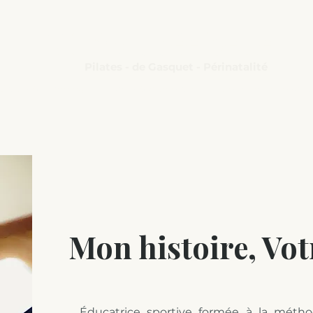
L'Échappée belle
Pilates - de Gasquet - Périnatalité
Cours & Planning
Tarifs & Adhésion
Réserver un essai 
Mon histoire, Vo
Éducatrice sportive formée à la méth