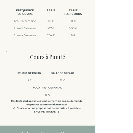
FRÉQUENCE
TARIF
TARIF
DE COURS
PAR COURS
1 cours / semaine
110 €
10 €
2 cours / semaine
187 €
8.50 €
3 cours / semaine
264 €
8 €
Cours à l'unité
STUDIO DE ROYAN
SALLE DE GRÉZAC
14 €
12 €
YOGA PRE-POSTNATAL
15 €
Ces tarifs sont appliqués uniquement en cas de demande
de prorata sur un forfait mensuel.
⚠️ L’association ne propose pas de formule « à la carte »
SAUF PERINATALITE