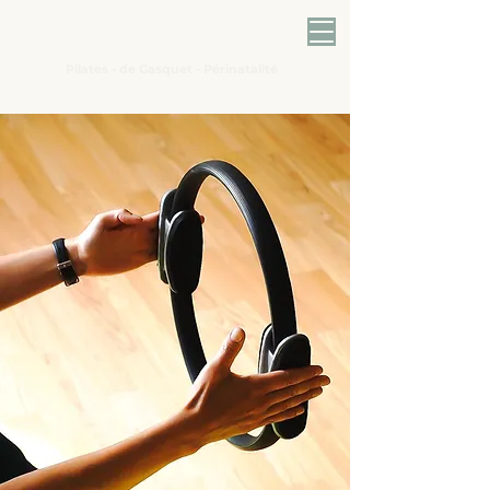
L'Échappée belle
Pilates - de Gasquet - Périnatalité