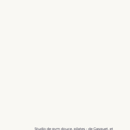
Accueil
Le studio
Studio de gym douce, pilates - de Gasquet, et