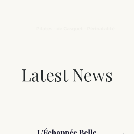
L'Échappée belle
Pilates - de Gasquet - Périnatalité
Cours & Planning
Tarifs & Adhésion
Réserver un essai 
Latest News
L'Échappée Belle