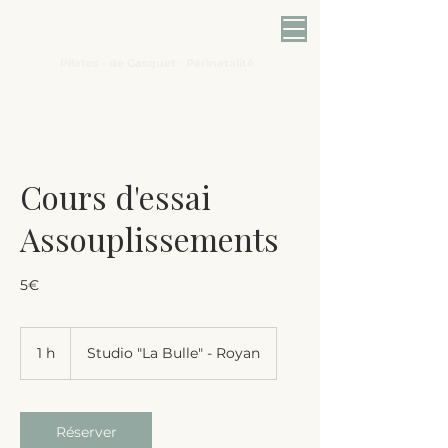
L'Échappée belle
Pilates - de Gasquet - Périnatalité
Cours d'essai
Assouplissements
5€
1 h
1
Studio "La Bulle" - Royan
Réserver