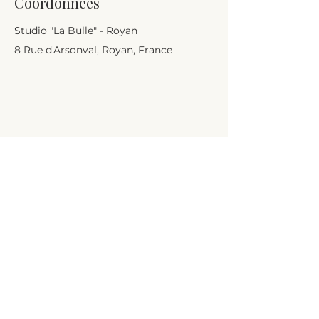
Coordonnées
Studio "La Bulle" - Royan
8 Rue d'Arsonval, Royan, France
Studio de gym douce, pilates - de
Gasquet, et périnatalité à Royan et
Grézac. L'Échappée Belle propose des
cours tout public adaptés à tous.tes.
L'Échappée Belle
GYM DOUCE PILATES - DE GASQUET
& PÉRINATALITÉ
Le studio
Cours & Planning
Tarifs & Adhésion